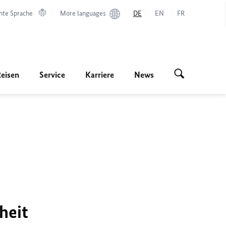
hte Sprache
More languages
DE
EN
FR
Reisen
Service
Karriere
News
heit