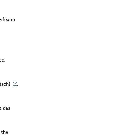
merksam
en
tsch)
.
e das
 the