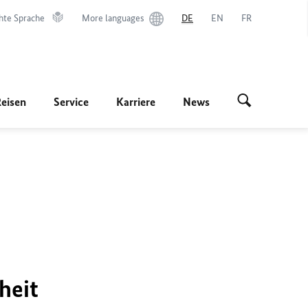
hte Sprache
More languages
DE
EN
FR
Reisen
Service
Karriere
News
heit