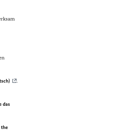
merksam
en
tsch)
.
e das
 the