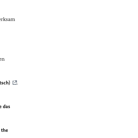
merksam
en
tsch)
.
e das
 the