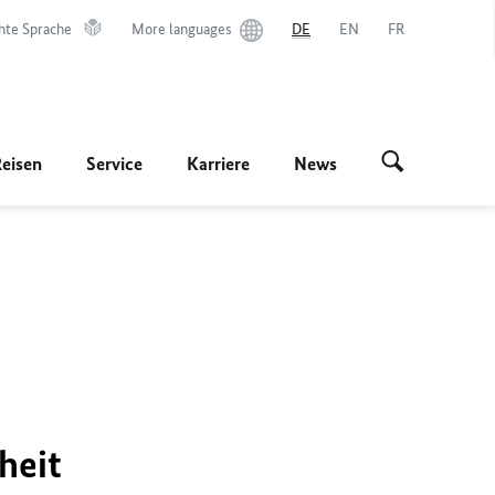
hte Sprache
More languages
DE
EN
FR
Reisen
Service
Karriere
News
heit