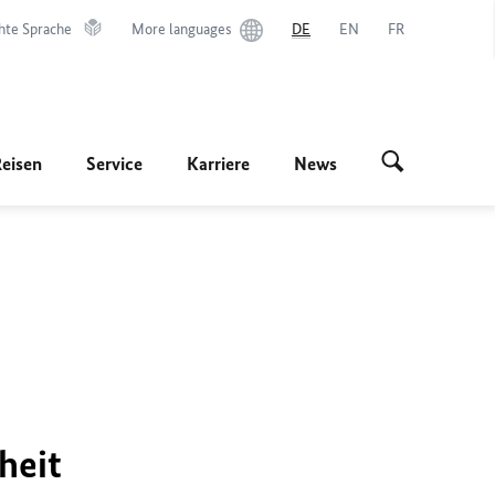
hte Sprache
More languages
DE
EN
FR
Reisen
Service
Karriere
News
heit