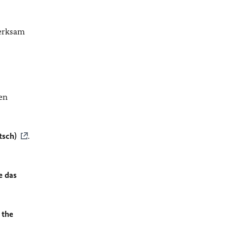
merksam
en
tsch)
.
e das
 the