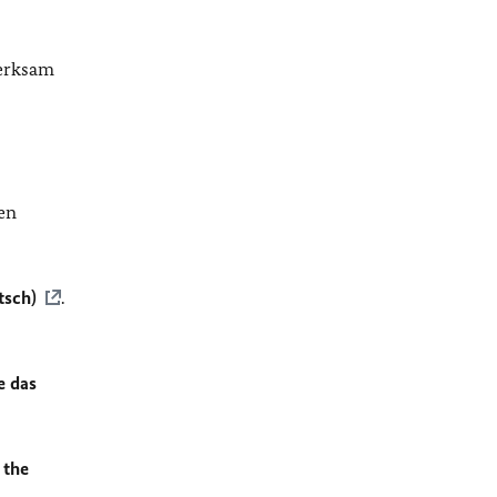
merksam
en
tsch)
.
e das
 the