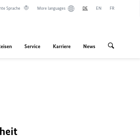
hte Sprache
More languages
DE
EN
FR
Reisen
Service
Karriere
News
heit