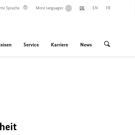
hte Sprache
More languages
DE
EN
FR
Reisen
Service
Karriere
News
heit