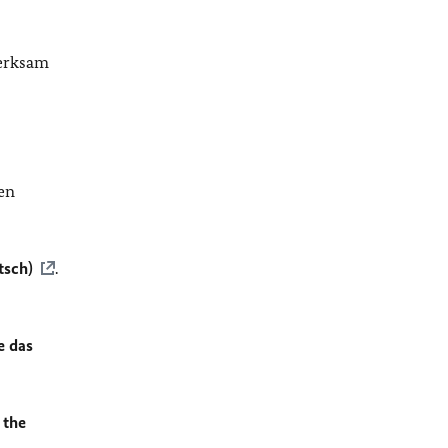
merksam
en
tsch)
.
e das
 the