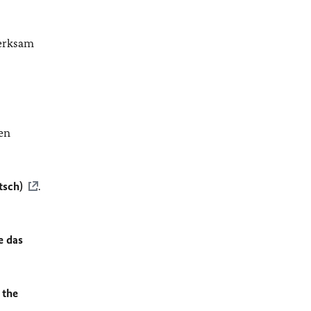
merksam
en
tsch)
.
e das
 the