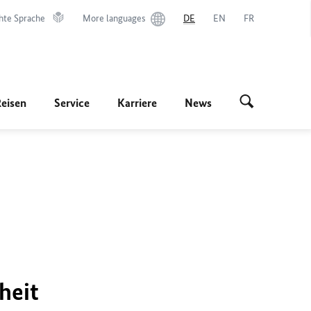
hte Sprache
More languages
DE
EN
FR
Reisen
Service
Karriere
News
heit