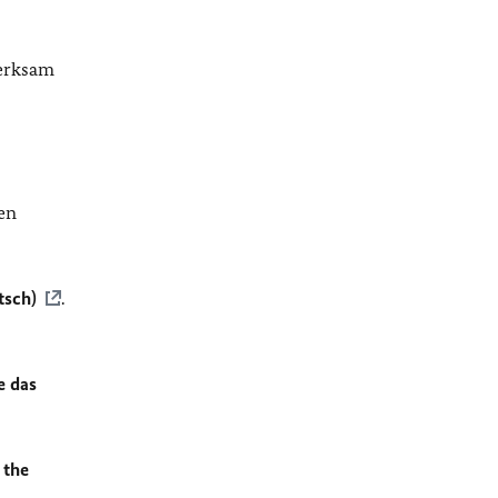
merksam
en
tsch)
.
e das
 the