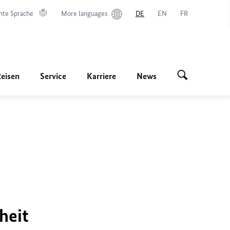
hte Sprache
More languages
DE
EN
FR
Reisen
Service
Karriere
News
heit