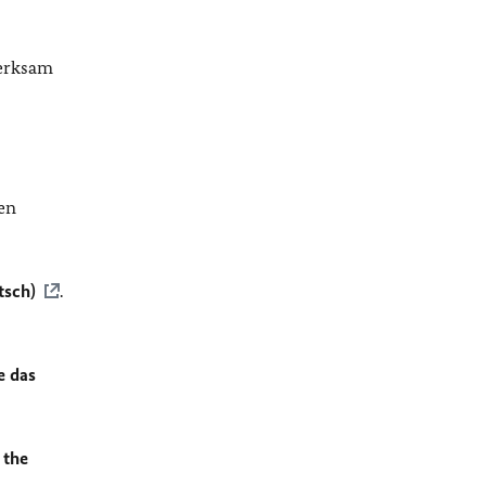
merksam
en
tsch)
.
e das
 the