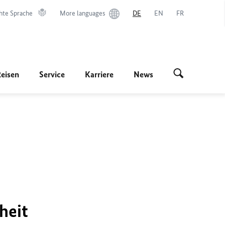
hte Sprache
More languages
DE
EN
FR
Reisen
Service
Karriere
News
heit