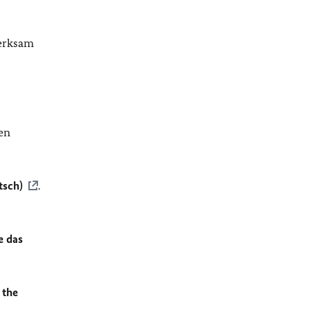
merksam
en
tsch)
.
e das
 the