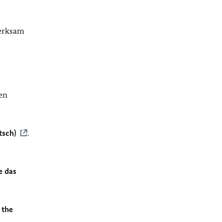
merksam
en
tsch)
.
e das
 the