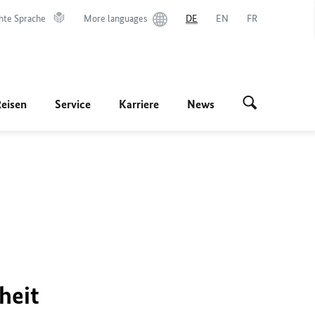
hte Sprache
More languages
DE
EN
FR
Reisen
Service
Karriere
News
heit