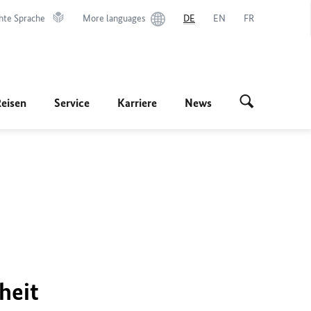
hte Sprache
More languages
DE
EN
FR
Reisen
Service
Karriere
News
heit