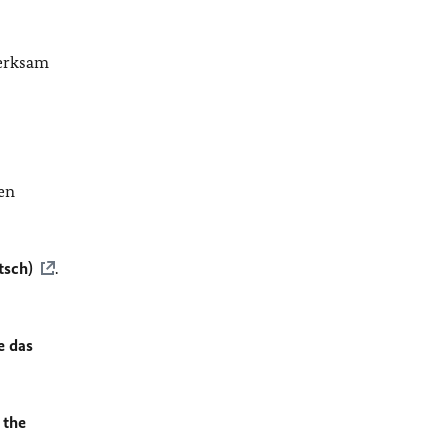
merksam
en
tsch)
.
e das
 the