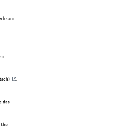
merksam
en
tsch)
.
e das
 the