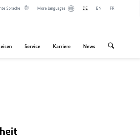
hte Sprache
More languages
DE
EN
FR
Reisen
Service
Karriere
News
heit