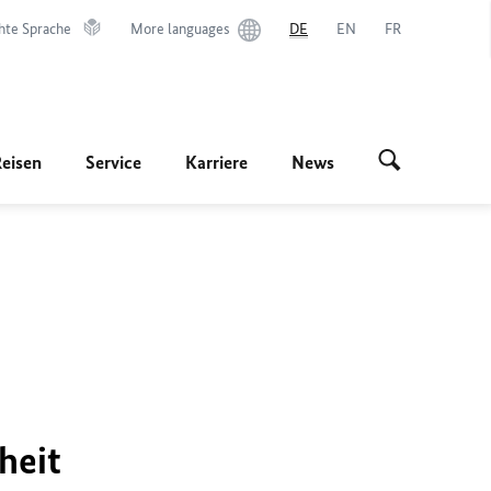
hte Sprache
More languages
DE
EN
FR
Reisen
Service
Karriere
News
heit