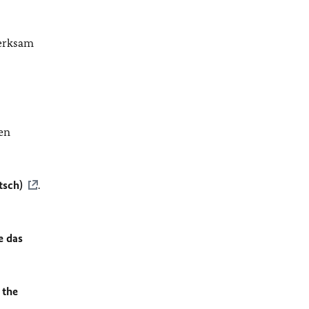
merksam
en
tsch)
.
e das
 the