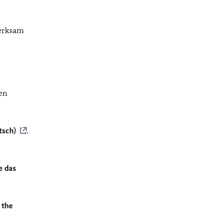
merksam
en
tsch)
.
e das
 the