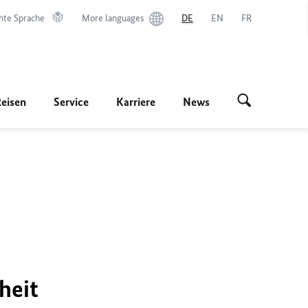
hte Sprache
More languages
DE
EN
FR
Reisen
Service
Karriere
News
heit