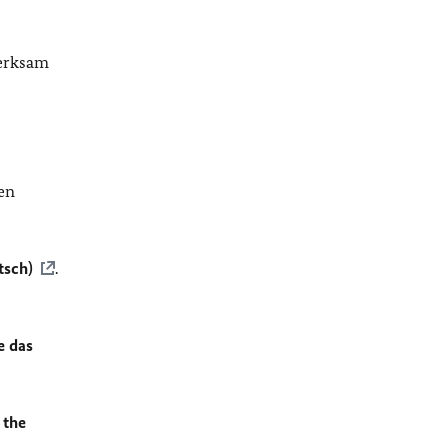
merksam
en
tsch)
.
e das
 the