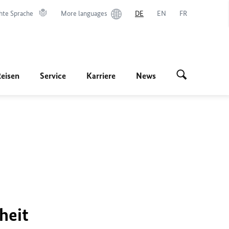
hte Sprache
More languages
DE
EN
FR
Reisen
Service
Karriere
News
heit