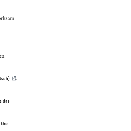
merksam
en
tsch)
.
e das
 the