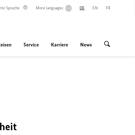
hte Sprache
More languages
DE
EN
FR
Reisen
Service
Karriere
News
heit