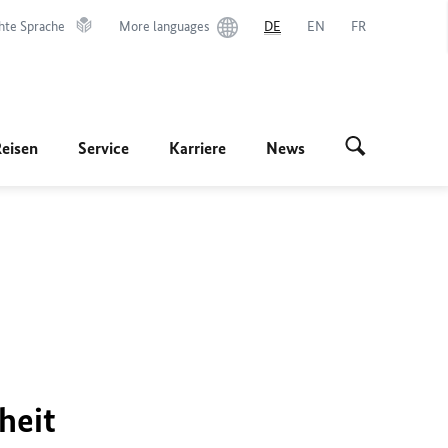
hte Sprache
More languages
DE
EN
FR
Reisen
Service
Karriere
News
heit