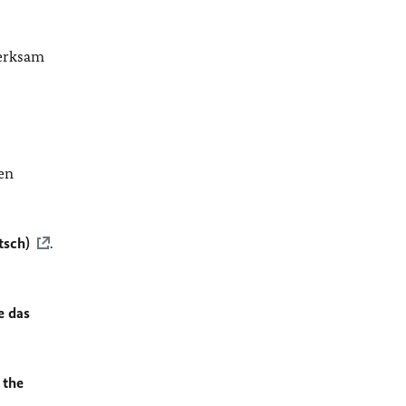
merksam
en
tsch)
.
e das
 the