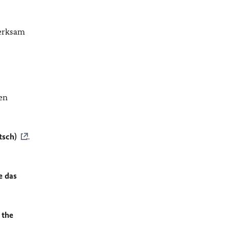
merksam
en
tsch)
.
e das
 the