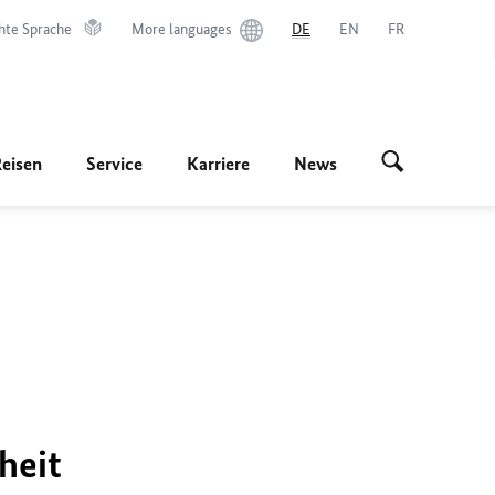
hte Sprache
More languages
DE
EN
FR
Reisen
Service
Karriere
News
heit