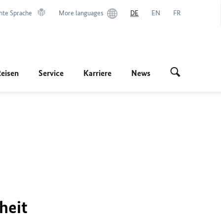
hte Sprache
More languages
DE
EN
FR
Reisen
Service
Karriere
News
heit