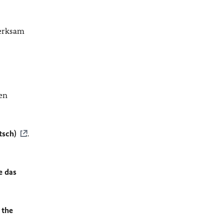
merksam
en
tsch)
.
e das
 the