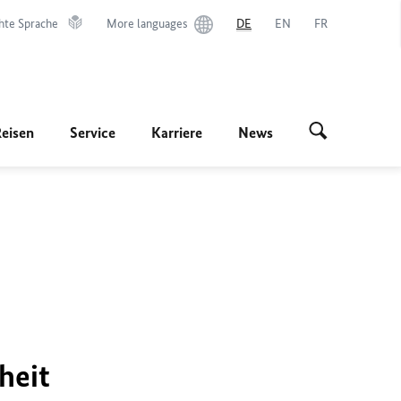
hte Sprache
More languages
DE
EN
FR
Reisen
Service
Karriere
News
heit