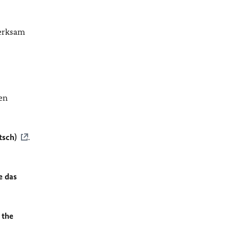
merksam
en
tsch)
.
e das
 the