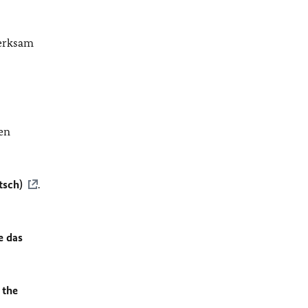
merksam
en
tsch)
.
e das
 the