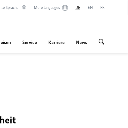
hte Sprache
More languages
DE
EN
FR
Reisen
Service
Karriere
News
heit