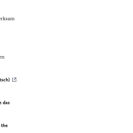
merksam
en
tsch)
.
e das
 the