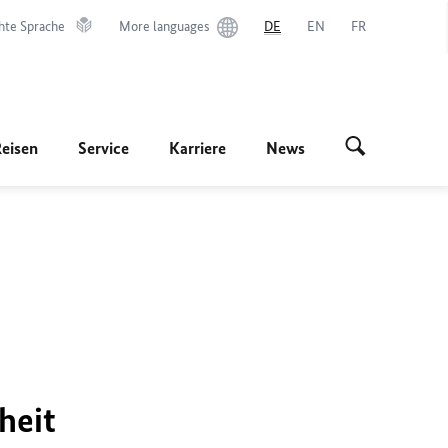
hte Sprache
More languages
DE
EN
FR
Reisen
Service
Karriere
News
heit