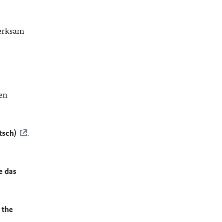
merksam
en
tsch)
.
e das
 the