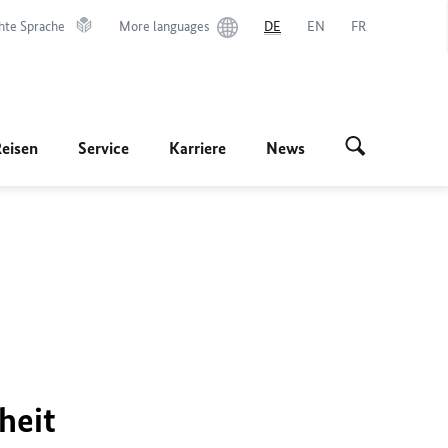
hte Sprache
More languages
DE
EN
FR
Reisen
Service
Karriere
News
heit