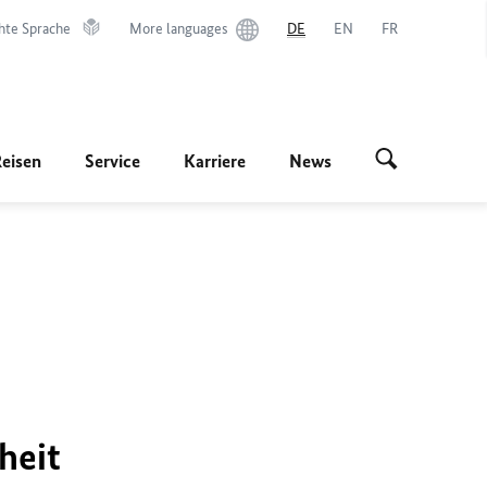
hte Sprache
More languages
DE
EN
FR
Reisen
Service
Karriere
News
heit