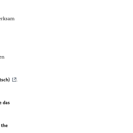
merksam
en
tsch)
.
e das
 the