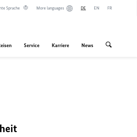
hte Sprache
More languages
DE
EN
FR
Reisen
Service
Karriere
News
heit