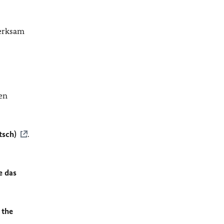
merksam
en
tsch)
.
e das
 the