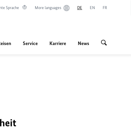
hte Sprache
More languages
DE
EN
FR
Reisen
Service
Karriere
News
heit