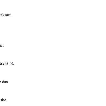
merksam
en
tsch)
.
e das
 the