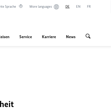
hte Sprache
More languages
DE
EN
FR
Reisen
Service
Karriere
News
heit