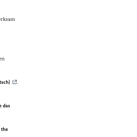
merksam
en
tsch)
.
e das
 the