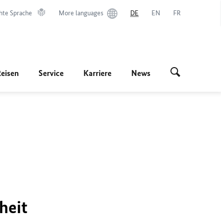
hte Sprache
More languages
DE
EN
FR
Reisen
Service
Karriere
News
heit