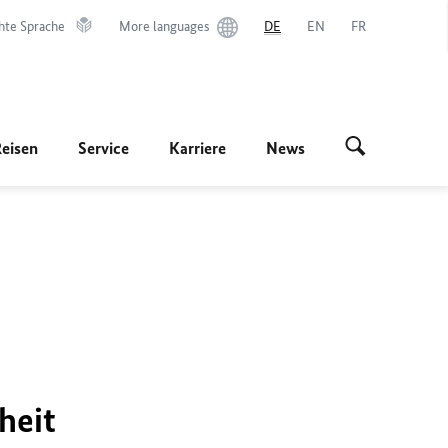
hte Sprache
More languages
DE
EN
FR
Reisen
Service
Karriere
News
heit