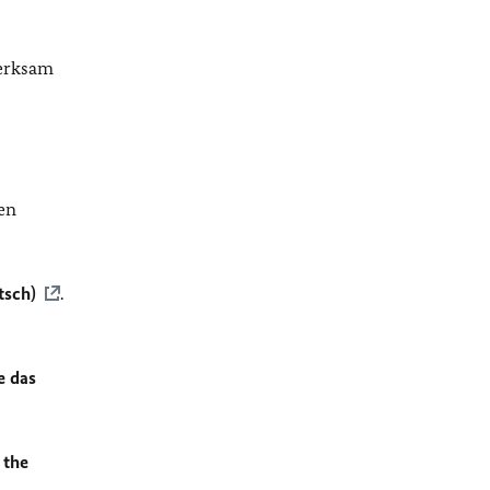
merksam
en
tsch)
.
e das
 the