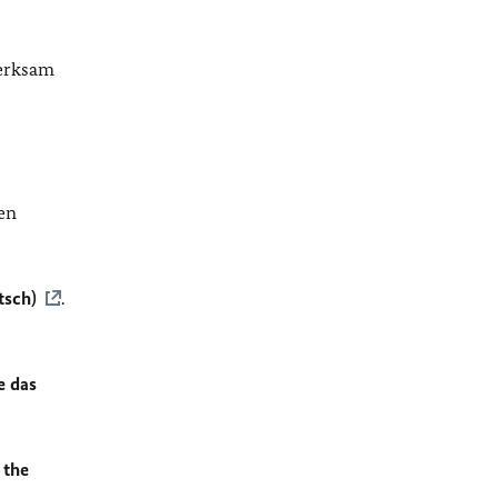
merksam
en
tsch)
.
e das
 the