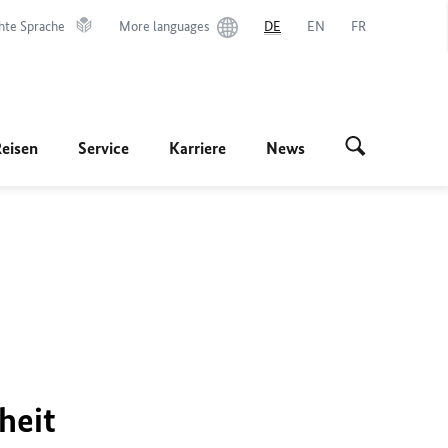
hte Sprache
More languages
DE
EN
FR
Reisen
Service
Karriere
News
heit