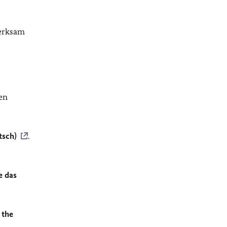
merksam
en
tsch)
.
e das
 the