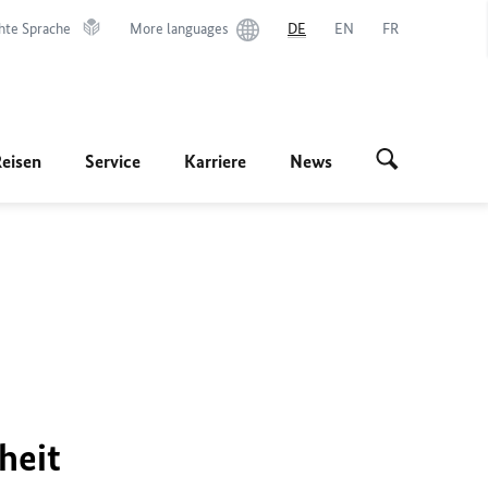
hte Sprache
More languages
DE
EN
FR
Reisen
Service
Karriere
News
heit