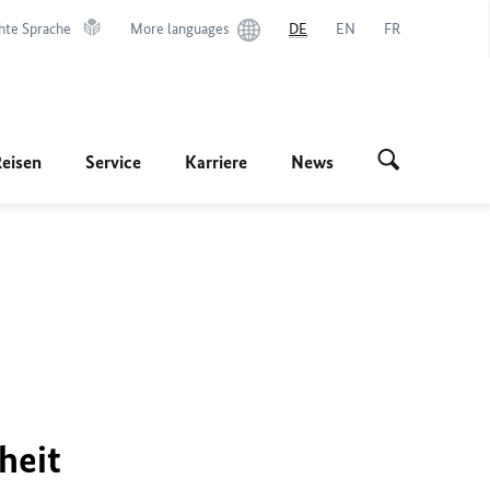
hte Sprache
More languages
DE
EN
FR
Reisen
Service
Karriere
News
heit