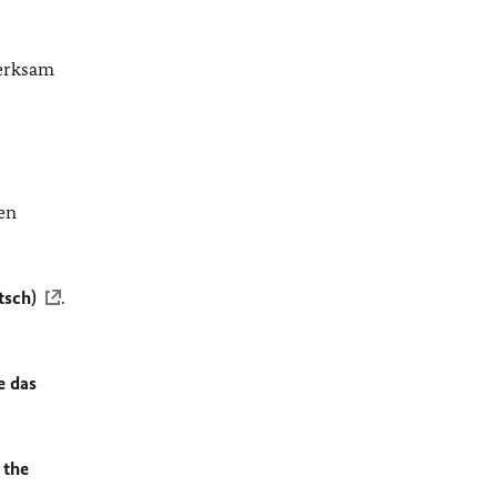
merksam
en
tsch)
.
e das
 the