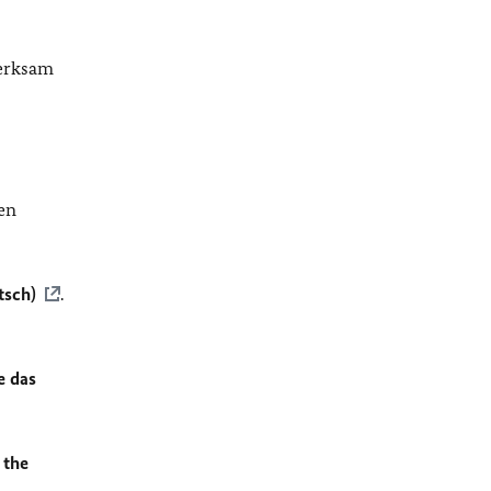
merksam
en
tsch)
.
e das
 the