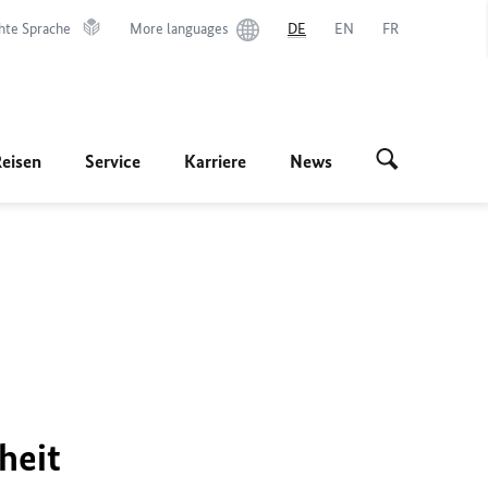
hte Sprache
More languages
DE
EN
FR
Reisen
Service
Karriere
News
heit