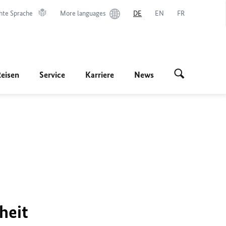
hte Sprache
More languages
DE
EN
FR
Reisen
Service
Karriere
News
heit