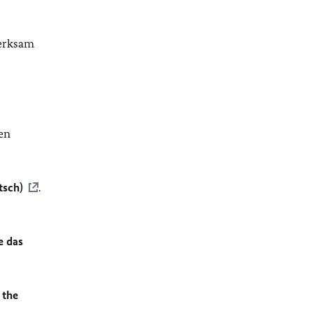
merksam
en
tsch)
.
e das
 the