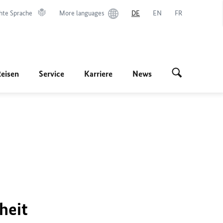
hte Sprache
More languages
DE
EN
FR
Reisen
Service
Karriere
News
heit