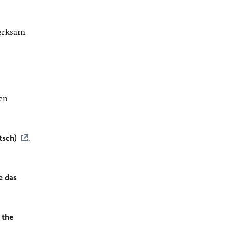
merksam
en
tsch)
.
e das
 the