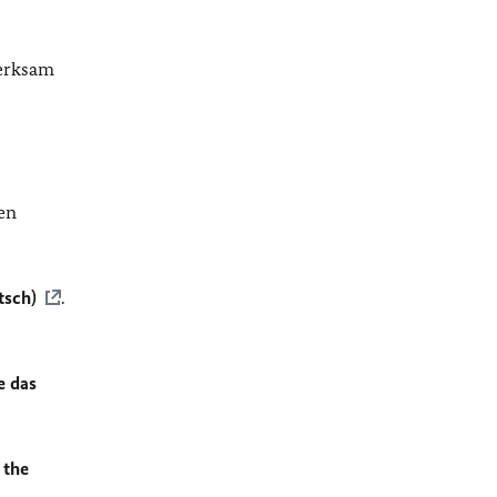
merksam
en
tsch)
.
e das
 the