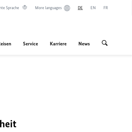
hte Sprache
More languages
DE
EN
FR
Reisen
Service
Karriere
News
heit