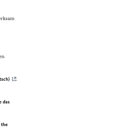
merksam
en
tsch)
.
e das
 the