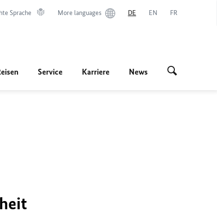
hte Sprache
More languages
DE
EN
FR
Reisen
Service
Karriere
News
heit