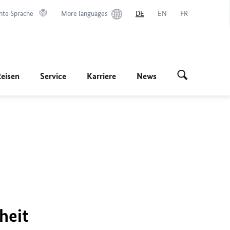
hte Sprache
More languages
DE
EN
FR
Reisen
Service
Karriere
News
heit