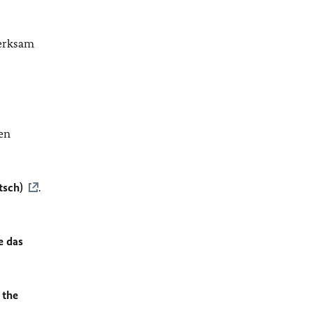
merksam
en
tsch)
.
e das
 the