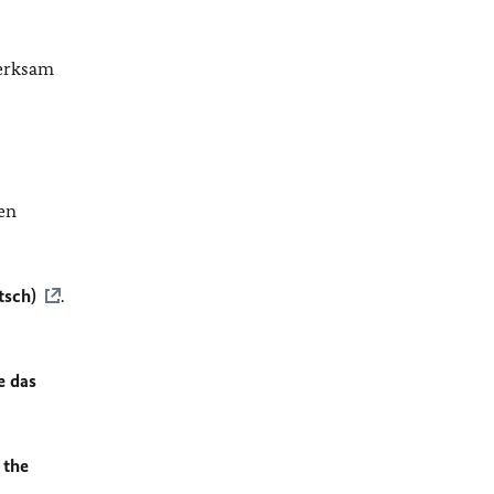
merksam
en
tsch)
.
e das
 the