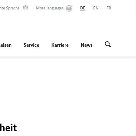
hte Sprache
More languages
DE
EN
FR
Reisen
Service
Karriere
News
heit