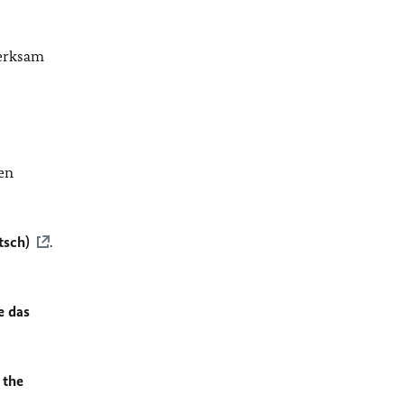
merksam
en
tsch)
.
e das
 the