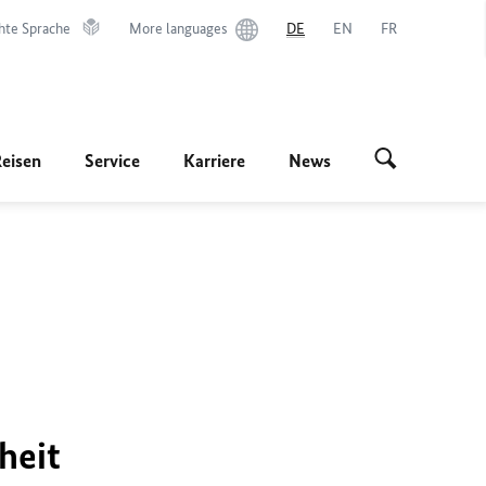
hte Sprache
More languages
DE
EN
FR
Reisen
Service
Karriere
News
heit