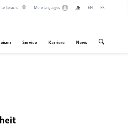
hte Sprache
More languages
DE
EN
FR
Reisen
Service
Karriere
News
heit