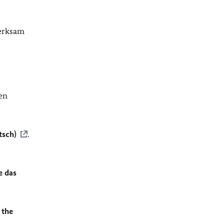
merksam
en
tsch)
.
e das
 the