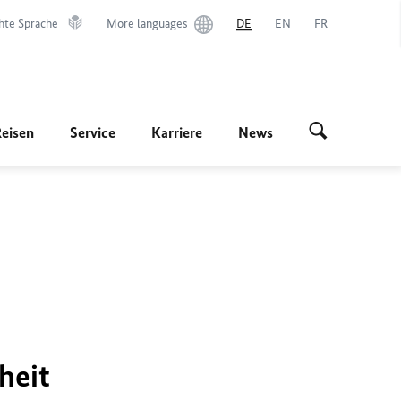
hte Sprache
More languages
DE
EN
FR
Reisen
Service
Karriere
News
heit