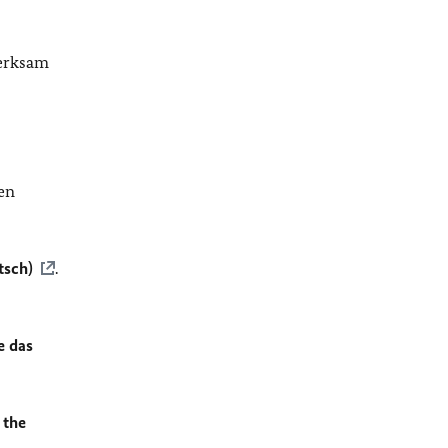
merksam
en
tsch)
.
e das
 the