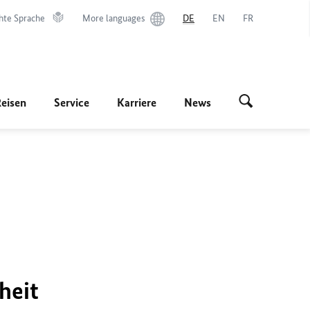
hte Sprache
More languages
DE
EN
FR
Reisen
Service
Karriere
News
heit