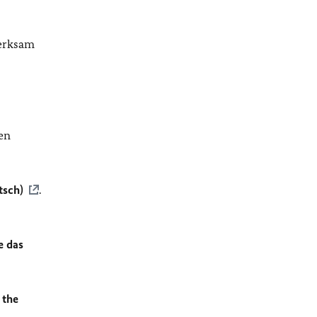
merksam
en
tsch)
.
e das
 the