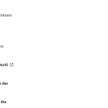
merksam
en
tsch)
.
e das
 the