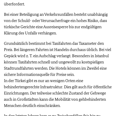
überfordert.
Bei einer Beteiligung an Verkehrsunfällen besteht unabhängig
von der Schuld- oder Verursacherfrage ein hohes Risiko, dass
türkische Gerichte eine Ausreisesperre bis zur endgültigen
Klärung des Unfalls verhängen.
Grundsätzlich bestimmt bei Taxifahrten das Taxameter den
Preis. Bei längeren Fahrten ist Handeln durchaus üblich. Bei viel
Gepäck wird z. T. ein Aufschlag verlangt. Besonders in Istanbul
können Taxifahrten schnell und ungewollt zu kostspieligen
Stadtrundfahrten werden. Die Hotels können im Zweifel eine
sichere Informationsquelle für Preise sein.
In der Türkei gibt es nur an wenigen Orten eine
behindertengerechte Infrastruktur. Dies gilt auch für öffentliche
Einrichtungen. Der teilweise schlechte Zustand der Gehwege
auch in Großstädten kann die Mobilität von gehbehinderten
Menschen deutlich einschränken.
In den letzten Jahren kam es zu Zwischenfällen (bis hin zu